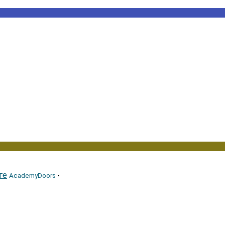
ге
AcademyDoors
•