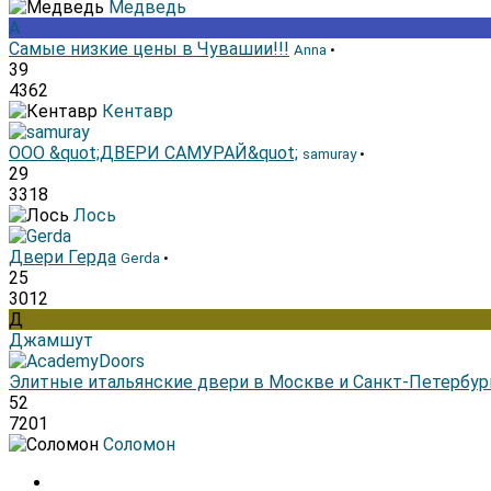
Медведь
A
Самые низкие цены в Чувашии!!!
Anna
•
39
4362
Кентавр
ООО &quot;ДВЕРИ САМУРАЙ&quot;
samuray
•
29
3318
Лось
Двери Герда
Gerda
•
25
3012
Д
Джамшут
Элитные итальянские двери в Москве и Санкт-Петербур
52
7201
Соломон