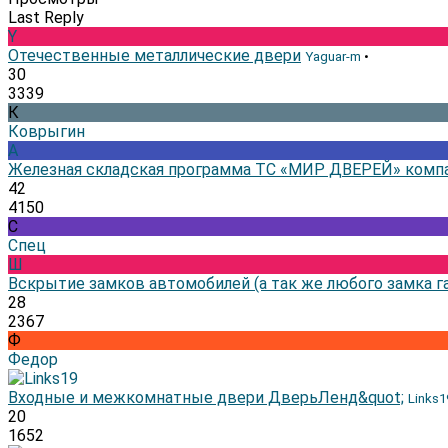
Last Reply
Y
Отечественные металлические двери
Yaguar-m
•
30
3339
К
Коврыгин
A
Железная складская программа ТС «МИР ДВЕРЕЙ» компа
42
4150
С
Спец
Ш
Вскрытие замков автомобилей (а так же любого замка га
28
2367
Ф
Федор
Входные и межкомнатные двери ДверьЛенд&quot;
Links1
20
1652