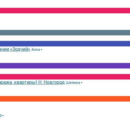
нии «Зодчий»
Anna
•
ража, квартиры) Н. Новгород
Шеянка
•
9
•