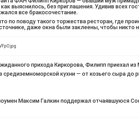
айта ФАН Филипп Киркоров — бывший муж примадо
 как выяснилось, без приглашения. Удивив всех го
жался все бракосочестание.
то по поводу такого торжества ресторан, где про
сточнике, даже окна были заклеены, чтобы никто н
ожиданного прихода Киркорова, Филипп приехал из
 средиземноморской кухни — от козьего сыра до р
шоумен Максим Галкин поддержал отчаявшуюся Со