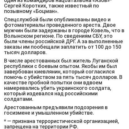
один из командиров нацбатальона «Азов»*
Сергей Коротких, также известный по
позывному «Боцман».
Спецслужбой были опубликованы видео и
фотоматериалы проведенного ареста. Двое
мужчин были задержаны в городе Ковель, что в
Волынском регионе. По сведениям СБУ, это
были члены российской ДРГ. А за выполненные
заказы им пообещали заплатить от 100 до 150
тысяч долларов.
В числе арестованных был житель Луганской
республики с боевым опытом. Якобы им был
завербован киевлянин, который согласился
помочь с убийством за пять тысяч долларов. В
качестве пробной попытки они вдвоем
намеревались убить украинского солдата,
который издевался над российскими
солдатами.
Арестованным предъявили подозрения в
госизмене и умышленном убийстве.
* — признана террористической организацией,
запрещена на территории РФ.